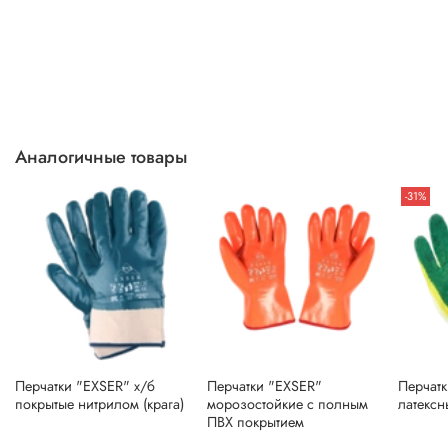
Аналогичные товары
-31%
Перчатки "EXSER" х/б
Перчатки "EXSER"
Перчатк
покрытые нитрилом (крага)
морозостойкие с полным
латексн
ПВХ покрытием