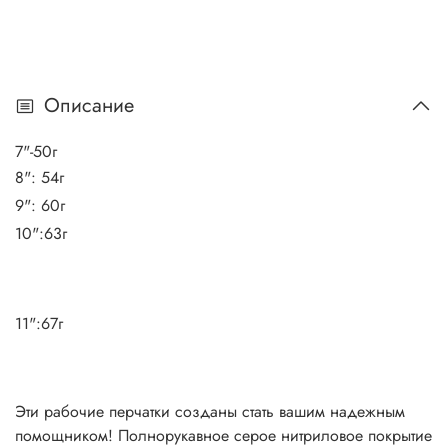
Описание
7"-50г
8": 54г
9": 60г
10":63г
11":67г
Эти рабочие перчатки созданы стать вашим надежным
помощником! Полнорукавное серое нитриловое покрытие